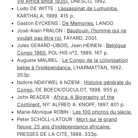
VIII Africa since 1935).
UNESCO, 1992.
Ludo DE WITTE :
L’assassinat de Lumumba.
KARTHALA, 1999. 415 p.
Gaston EYCKENS :
De Memories.
LANOO
José-Alain FRALON :
Baudouin, l’homme qui ne
voulait pas être roi.
FAYARD, 2001.
Jules GERARD-LIBOIS, Jean HEINEN :
Belgique
Congo 1960.
POL-HIS n°2, 1989. 167 p.
Auguste MAUREL :
Le Congo de la colonisation
belge à l’indépendance.
L’HARMATTAN, 1992.
353p.
Isidore NDAYWEL è NZIEM :
Histoire générale du
Congo.
DE BOECK/DUCULOT, 1998. 955 p.
John READER :
Africa. A Biography of the
Continent.
NY: ALFRED A. KNOPF, 1997. 801 p.
Marie-Monique ROBIN :
Les 100 photos du siècle.
Peter SCHOLL-LATOUR :
Mort sur le grand
fleuve: 25 ans d’indépendance africaine.
PRESSES DE LA CITE, 1988. 333p.