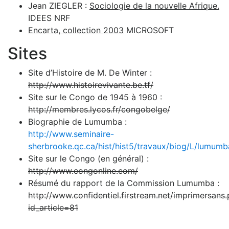
Jean ZIEGLER :
Sociologie de la nouvelle Afrique.
IDEES NRF
Encarta, collection 2003
MICROSOFT
Sites
Site d’Histoire de M. De Winter :
http://www.histoirevivante.be.tf/
Site sur le Congo de 1945 à 1960 :
http://membres.lycos.fr/congobelge/
Biographie de Lumumba :
http://www.seminaire-
sherbrooke.qc.ca/hist/hist5/travaux/biog/L/lumumb
Site sur le Congo (en général) :
http://www.congonline.com/
Résumé du rapport de la Commission Lumumba :
http://www.confidentiel.firstream.net/imprimersans
id_article=81